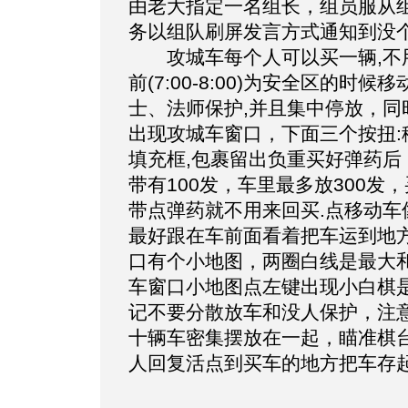
由老大指定一名组长，组员服从
务以组队刷屏发言方式通知到没个
攻城车每个人可以买一辆,不用
前(7:00-8:00)为安全区的
士、法师保护,并且集中停放，同
出现攻城车窗口，下面三个按扭
填充框,包裹留出负重买好弹药
带有100发，车里最多放300发
带点弹药就不用来回买.点移动
最好跟在车前面看着把车运到地方
口有个小地图，两圈白线是最大
车窗口小地图点左键出现小白棋
记不要分散放车和没人保护，注
十辆车密集摆放在一起，瞄准棋台
人回复活点到买车的地方把车存