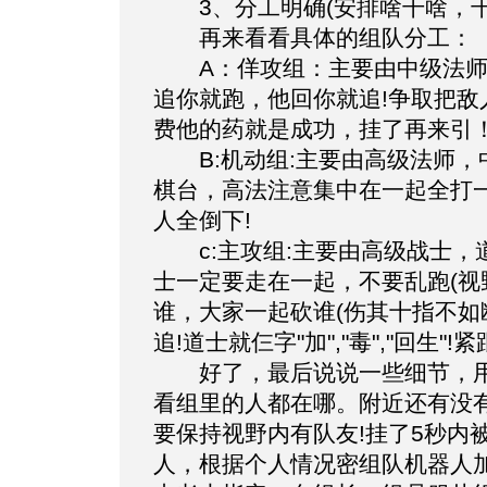
3、分工明确(安排啥干啥，干
再来看看具体的组队分工：
A：佯攻组：主要由中级法师
追你就跑，他回你就追!争取把敌
费他的药就是成功，挂了再来引
B:机动组:主要由高级法师，
棋台，高法注意集中在一起全打
人全倒下!
c:主攻组:主要由高级战士，道
士一定要走在一起，不要乱跑(视
谁，大家一起砍谁(伤其十指不如
追!道士就仨字"加","毒","回生
好了，最后说说一些细节，用大
看组里的人都在哪。附近还有没有
要保持视野内有队友!挂了5秒内
人，根据个人情况密组队机器人