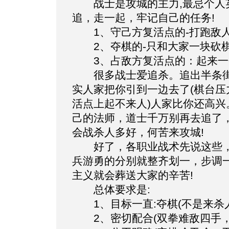
战士是攻城的主力,最忌个人英
追，走一起，牢记自己的任务!
1、守己方复活点的-打跑敌人
2、夺棋的-只和大家一块砍棋
3、占敌方复活点的：起来一
很多战士爱追杀。追出半条街
实人家把你引到一边去了(棋台压
活点上起不来人)人家比你还高
己的法师，道士千万别再去追了
会战杀人多好，何苦来攻城!
好了，各职业战术先说这些，
兵游勇的分别就整齐划一，步调
主义就会葬送大家的辛苦!
总体要求是:
1、目标一直:夺棋(不是来杀
2、密切配合(双拳难敌四手，