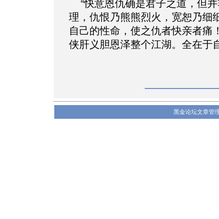
“快意恩仇确是君子之道，但并
理，仇恨乃熊熊烈火，宽恕乃细
自己的性命，使之仇者快亲者痛
侠肝义胆恩泽整个江湖。全在于自
黑金论坛文章管理系统